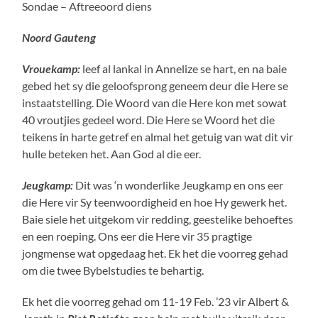
Sondae – Aftreeoord diens
Noord Gauteng
Vrouekamp:
leef al lankal in Annelize se hart, en na baie
gebed het sy die geloofsprong geneem deur die Here se
instaatstelling. Die Woord van die Here kon met sowat
40 vroutjies gedeel word. Die Here se Woord het die
teikens in harte getref en almal het getuig van wat dit vir
hulle beteken het. Aan God al die eer.
Jeugkamp:
Dit was ‘n wonderlike Jeugkamp en ons eer
die Here vir Sy teenwoordigheid en hoe Hy gewerk het.
Baie siele het uitgekom vir redding, geestelike behoeftes
en een roeping. Ons eer die Here vir 35 pragtige
jongmense wat opgedaag het. Ek het die voorreg gehad
om die twee Bybelstudies te behartig.
Ek het die voorreg gehad om 11-19 Feb. ’23 vir Albert &