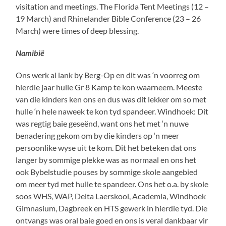
visitation and meetings. The Florida Tent Meetings (12 –
19 March) and Rhinelander Bible Conference (23 – 26
March) were times of deep blessing.
Namibië
Ons werk al lank by Berg-Op en dit was ‘n voorreg om
hierdie jaar hulle Gr 8 Kamp te kon waarneem. Meeste
van die kinders ken ons en dus was dit lekker om so met
hulle ‘n hele naweek te kon tyd spandeer. Windhoek: Dit
was regtig baie geseënd, want ons het met ‘n nuwe
benadering gekom om by die kinders op ‘n meer
persoonlike wyse uit te kom. Dit het beteken dat ons
langer by sommige plekke was as normaal en ons het
ook Bybelstudie pouses by sommige skole aangebied
om meer tyd met hulle te spandeer. Ons het o.a. by skole
soos WHS, WAP, Delta Laerskool, Academia, Windhoek
Gimnasium, Dagbreek en HTS gewerk in hierdie tyd. Die
ontvangs was oral baie goed en ons is veral dankbaar vir