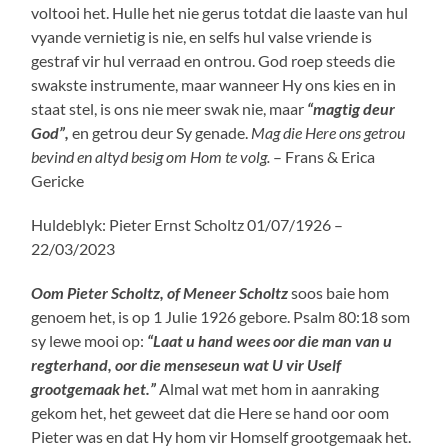
voltooi het. Hulle het nie gerus totdat die laaste van hul
vyande vernietig is nie, en selfs hul valse vriende is
gestraf vir hul verraad en ontrou. God roep steeds die
swakste instrumente, maar wanneer Hy ons kies en in
staat stel, is ons nie meer swak nie, maar
“magtig deur
God”,
en getrou deur Sy genade.
Mag die Here ons getrou
bevind en altyd besig om Hom te volg.
– Frans & Erica
Gericke
Huldeblyk: Pieter Ernst Scholtz 01/07/1926 –
22/03/2023
Oom Pieter Scholtz, of Meneer Scholtz
soos baie hom
genoem het, is op 1 Julie 1926 gebore. Psalm 80:18 som
sy lewe mooi op:
“Laat u hand wees oor die man van u
regterhand, oor die menseseun wat U vir Uself
grootgemaak het.”
Almal wat met hom in aanraking
gekom het, het geweet dat die Here se hand oor oom
Pieter was en dat Hy hom vir Homself grootgemaak het.