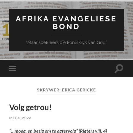
AFRIKA EVANGELIESE
BOND
"Maar soek eers die koninkryk van God"
Toggle
Toggle
search
mobile
field
menu
SKRYWER:
ERICA GERICKE
Volg getrou!
MEI 4, 2023
“…moeg, en besig om te agtervolg” (Rigters viii. 4)