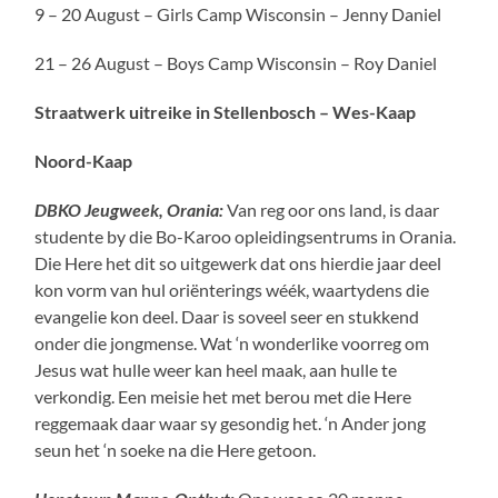
9 – 20 August – Girls Camp Wisconsin – Jenny Daniel
21 – 26 August – Boys Camp Wisconsin – Roy Daniel
Straatwerk uitreike in Stellenbosch – Wes-Kaap
Noord-Kaap
DBKO Jeugweek, Orania:
Van reg oor ons land, is daar
studente by die Bo-Karoo opleidingsentrums in Orania.
Die Here het dit so uitgewerk dat ons hierdie jaar deel
kon vorm van hul oriënterings wéék, waartydens die
evangelie kon deel. Daar is soveel seer en stukkend
onder die jongmense. Wat ‘n wonderlike voorreg om
Jesus wat hulle weer kan heel maak, aan hulle te
verkondig. Een meisie het met berou met die Here
reggemaak daar waar sy gesondig het. ‘n Ander jong
seun het ‘n soeke na die Here getoon.