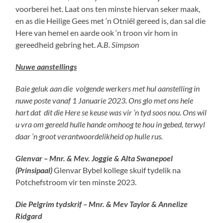
voorberei het. Laat ons ten minste hiervan seker maak,
en as die Heilige Gees met ‘n Otniël gereed is, dan sal die
Here van hemel en aarde ook ‘n troon vir hom in
gereedheid gebring het.
A.B. Simpson
Nuwe aanstellings
Baie geluk aan die volgende werkers met hul aanstelling in
nuwe poste vanaf 1 Januarie 2023. Ons glo met ons hele
hart dat dit die Here se keuse was vir ‘n tyd soos nou. Ons wil
u vra om gereeld hulle hande omhoog te hou in gebed, terwyl
daar ‘n groot verantwoordelikheid op hulle rus.
Glenvar – Mnr. & Mev. Joggie & Alta Swanepoel
(Prinsipaal)
Glenvar Bybel kollege skuif tydelik na
Potchefstroom vir ten minste 2023.
Die Pelgrim tydskrif – Mnr. & Mev Taylor & Annelize
Ridgard