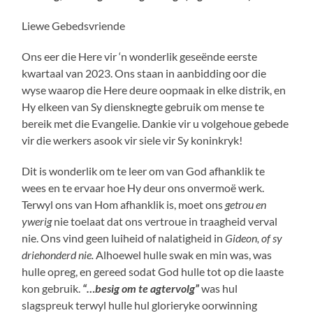
Liewe Gebedsvriende
Ons eer die Here vir ‘n wonderlik geseënde eerste
kwartaal van 2023. Ons staan in aanbidding oor die
wyse waarop die Here deure oopmaak in elke distrik, en
Hy elkeen van Sy diensknegte gebruik om mense te
bereik met die Evangelie. Dankie vir u volgehoue gebede
vir die werkers asook vir siele vir Sy koninkryk!
Dit is wonderlik om te leer om van God afhanklik te
wees en te ervaar hoe Hy deur ons onvermoë werk.
Terwyl ons van Hom afhanklik is, moet ons
getrou en
ywerig
nie toelaat dat ons vertroue in traagheid verval
nie. Ons vind geen luiheid of nalatigheid in
Gideon, of sy
driehonderd nie.
Alhoewel hulle swak en min was, was
hulle opreg, en gereed sodat God hulle tot op die laaste
kon gebruik.
“…besig om te agtervolg”
was hul
slagspreuk terwyl hulle hul glorieryke oorwinning