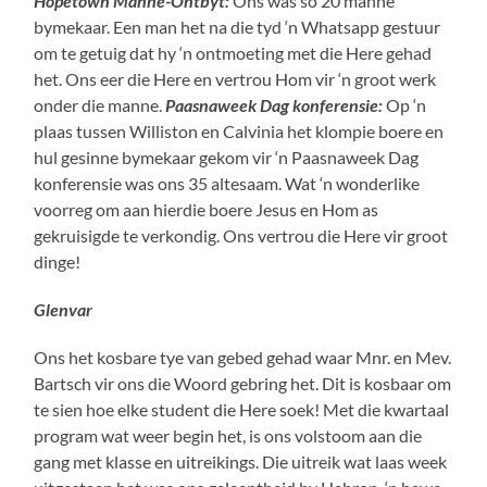
Hopetown Manne-Ontbyt:
Ons was so 20 manne
bymekaar. Een man het na die tyd ‘n Whatsapp gestuur
om te getuig dat hy ‘n ontmoeting met die Here gehad
het. Ons eer die Here en vertrou Hom vir ‘n groot werk
onder die manne.
Paasnaweek Dag konferensie:
Op ‘n
plaas tussen Williston en Calvinia het klompie boere en
hul gesinne bymekaar gekom vir ‘n Paasnaweek Dag
konferensie was ons 35 altesaam. Wat ‘n wonderlike
voorreg om aan hierdie boere Jesus en Hom as
gekruisigde te verkondig. Ons vertrou die Here vir groot
dinge!
Glenvar
Ons het kosbare tye van gebed gehad waar Mnr. en Mev.
Bartsch vir ons die Woord gebring het. Dit is kosbaar om
te sien hoe elke student die Here soek! Met die kwartaal
program wat weer begin het, is ons volstoom aan die
gang met klasse en uitreikings. Die uitreik wat laas week