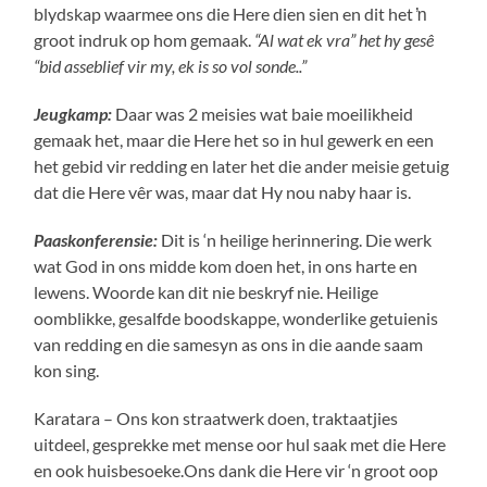
blydskap waarmee ons die Here dien sien en dit het ŉ
groot indruk op hom gemaak.
“Al wat ek vra” het hy gesê
“bid asseblief vir my, ek is so vol sonde..”
Jeugkamp:
Daar was 2 meisies wat baie moeilikheid
gemaak het, maar die Here het so in hul gewerk en een
het gebid vir redding en later het die ander meisie getuig
dat die Here vêr was, maar dat Hy nou naby haar is.
Paaskonferensie:
Dit is ‘n heilige herinnering. Die werk
wat God in ons midde kom doen het, in ons harte en
lewens. Woorde kan dit nie beskryf nie. Heilige
oomblikke, gesalfde boodskappe, wonderlike getuienis
van redding en die samesyn as ons in die aande saam
kon sing.
Karatara – Ons kon straatwerk doen, traktaatjies
uitdeel, gesprekke met mense oor hul saak met die Here
en ook huisbesoeke.Ons dank die Here vir ‘n groot oop