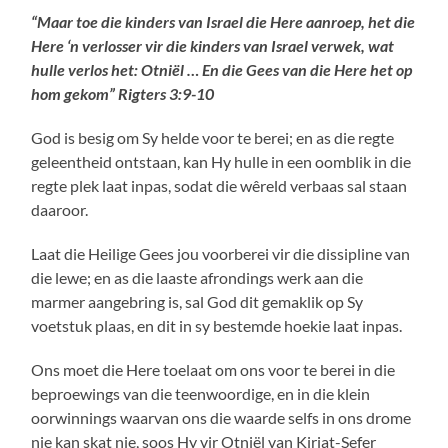
“Maar toe die kinders van Israel die Here aanroep, het die
Here ‘n verlosser vir die kinders van Israel verwek, wat
hulle verlos het: Otniël … En die Gees van die Here het op
hom gekom” Rigters 3:9-10
God is besig om Sy helde voor te berei; en as die regte
geleentheid ontstaan, kan Hy hulle in een oomblik in die
regte plek laat inpas, sodat die wêreld verbaas sal staan
daaroor.
Laat die Heilige Gees jou voorberei vir die dissipline van
die lewe; en as die laaste afrondings werk aan die
marmer aangebring is, sal God dit gemaklik op Sy
voetstuk plaas, en dit in sy bestemde hoekie laat inpas.
Ons moet die Here toelaat om ons voor te berei in die
beproewings van die teenwoordige, en in die klein
oorwinnings waarvan ons die waarde selfs in ons drome
nie kan skat nie, soos Hy vir Otniël van Kirjat-Sefer