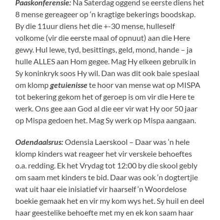
Paaskonferensie:
Na Saterdag oggend se eerste diens het
8 mense gereageer op ‘n kragtige bekerings boodskap.
By die 11uur diens het die +-30 mense, hulleself
volkome (vir die eerste maal of opnuut) aan die Here
gewy. Hul lewe, tyd, besittings, geld, mond, hande – ja
hulle ALLES aan Hom gegee. Mag Hy elkeen gebruik in
Sy koninkryk soos Hy wil. Dan was dit ook baie spesiaal
om klomp
getuienisse
te hoor van mense wat op MISPA
tot bekering gekom het of geroep is om vir die Here te
werk. Ons gee aan God al die eer vir wat Hy oor 50 jaar
op Mispa gedoen het. Mag Sy werk op Mispa aangaan.
Odendaalsrus:
Odensia Laerskool – Daar was ‘n hele
klomp kinders wat reageer het vir verskeie behoeftes
o.a. redding. Ek het Vrydag tot 12:00 by die skool gebly
om saam met kinders te bid. Daar was ook ‘n dogtertjie
wat uit haar eie inisiatief vir haarself ‘n Woordelose
boekie gemaak het en vir my kom wys het. Sy huil en deel
haar geestelike behoefte met my en ek kon saam haar