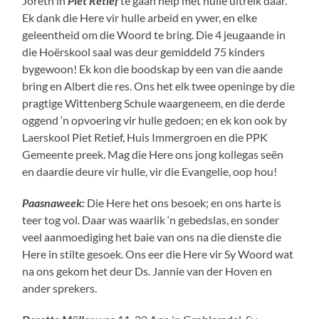
Joreth in
Piet Retief
te gaan help met hulle uitreik daar.
Ek dank die Here vir hulle arbeid en ywer, en elke
geleentheid om die Woord te bring. Die 4 jeugaande in
die Hoërskool saal was deur gemiddeld 75 kinders
bygewoon! Ek kon die boodskap by een van die aande
bring en Albert die res. Ons het elk twee openinge by die
pragtige Wittenberg Schule waargeneem, en die derde
oggend ‘n opvoering vir hulle gedoen; en ek kon ook by
Laerskool Piet Retief, Huis Immergroen en die PPK
Gemeente preek. Mag die Here ons jong kollegas seën
en daardie deure vir hulle, vir die Evangelie, oop hou!
Paasnaweek:
Die Here het ons besoek; en ons harte is
teer tog vol. Daar was waarlik ‘n gebedslas, en sonder
veel aanmoediging het baie van ons na die dienste die
Here in stilte gesoek. Ons eer die Here vir Sy Woord wat
na ons gekom het deur Ds. Jannie van der Hoven en
ander sprekers.