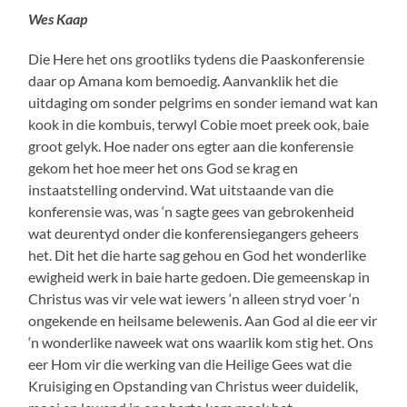
Wes Kaap
Die Here het ons grootliks tydens die Paaskonferensie
daar op Amana kom bemoedig. Aanvanklik het die
uitdaging om sonder pelgrims en sonder iemand wat kan
kook in die kombuis, terwyl Cobie moet preek ook, baie
groot gelyk. Hoe nader ons egter aan die konferensie
gekom het hoe meer het ons God se krag en
instaatstelling ondervind. Wat uitstaande van die
konferensie was, was ‘n sagte gees van gebrokenheid
wat deurentyd onder die konferensiegangers geheers
het. Dit het die harte sag gehou en God het wonderlike
ewigheid werk in baie harte gedoen. Die gemeenskap in
Christus was vir vele wat iewers ‘n alleen stryd voer ‘n
ongekende en heilsame belewenis. Aan God al die eer vir
‘n wonderlike naweek wat ons waarlik kom stig het. Ons
eer Hom vir die werking van die Heilige Gees wat die
Kruisiging en Opstanding van Christus weer duidelik,