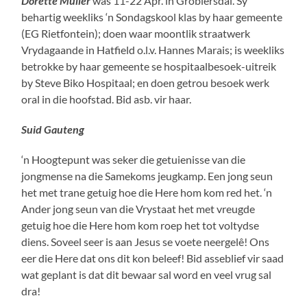
Dorette Müller
was 11-22 Apr. in Groblersdal. Sy
behartig weekliks ‘n Sondagskool klas by haar gemeente
(EG Rietfontein); doen waar moontlik straatwerk
Vrydagaande in Hatfield o.l.v. Hannes Marais; is weekliks
betrokke by haar gemeente se hospitaalbesoek-uitreik
by Steve Biko Hospitaal; en doen getrou besoek werk
oral in die hoofstad. Bid asb. vir haar.
Suid Gauteng
‘n Hoogtepunt was seker die getuienisse van die
jongmense na die Samekoms jeugkamp. Een jong seun
het met trane getuig hoe die Here hom kom red het. ‘n
Ander jong seun van die Vrystaat het met vreugde
getuig hoe die Here hom kom roep het tot voltydse
diens. Soveel seer is aan Jesus se voete neergelê! Ons
eer die Here dat ons dit kon beleef! Bid asseblief vir saad
wat geplant is dat dit bewaar sal word en veel vrug sal
dra!