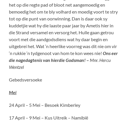
het op die regte pad of bloot net aangemoedig en
bemoedig het om te bly volhard en moedig voort te stry
tot op die punt van oorwinning. Dan is daar ook sy
kuddetjie wat hy die laaste paar jaar by Ametis hier in
die Strand versamel en versorg het. Hulle gaan getrou
voort met die aandgodsdiens wat hy daar begin en
uitgebrei het. Wat ‘n heerlike voorreg was dit nie om vir
‘n rukkie ‘n tydgenoot van hom te kon wees nie!
Ons eer
die nagedagtenis van hierdie Godsman!
–
Mnr. Hercu
Wentzel
Gebedsversoeke
Mei
24 April – 5 Mei – Besoek Kimberley
17 April – 9 Mei – Kus Uitreik – Namibië