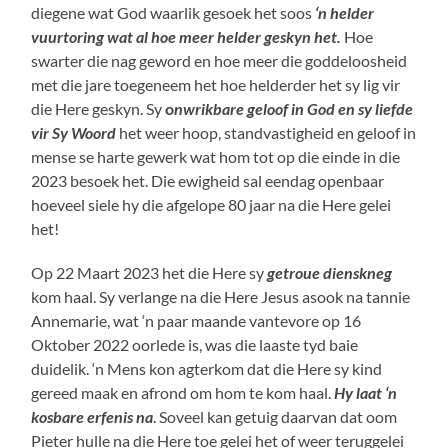
diegene wat God waarlik gesoek het soos
‘n helder
vuurtoring wat al hoe meer helder geskyn het.
Hoe
swarter die nag geword en hoe meer die goddeloosheid
met die jare toegeneem het hoe helderder het sy lig vir
die Here geskyn. Sy
o
nwrikbare geloof in God en sy liefde
vir Sy Woord
het weer hoop, standvastigheid en geloof in
mense se harte gewerk wat hom tot op die einde in die
2023 besoek het. Die ewigheid sal eendag openbaar
hoeveel siele hy die afgelope 80 jaar na die Here gelei
het!
Op 22 Maart 2023 het die Here sy
getroue dienskneg
kom haal. Sy verlange na die Here Jesus asook na tannie
Annemarie, wat ‘n paar maande vantevore op 16
Oktober 2022 oorlede is, was die laaste tyd baie
duidelik. ‘n Mens kon agterkom dat die Here sy kind
gereed maak en afrond om hom te kom haal.
Hy laat ‘n
kosbare erfenis na
. Soveel kan getuig daarvan dat oom
Pieter hulle na die Here toe gelei het of weer teruggelei