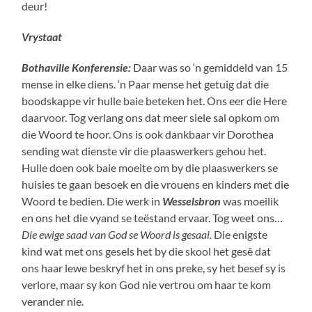
deur!
Vrystaat
Bothaville Konferensie:
Daar was so ‘n gemiddeld van 15
mense in elke diens. ‘n Paar mense het getuig dat die
boodskappe vir hulle baie beteken het. Ons eer die Here
daarvoor. Tog verlang ons dat meer siele sal opkom om
die Woord te hoor. Ons is ook dankbaar vir Dorothea
sending wat dienste vir die plaaswerkers gehou het.
Hulle doen ook baie moeite om by die plaaswerkers se
huisies te gaan besoek en die vrouens en kinders met die
Woord te bedien. Die werk in
Wesselsbron
was moeilik
en ons het die vyand se teëstand ervaar. Tog weet ons…
Die ewige saad van God se Woord is gesaai.
Die enigste
kind wat met ons gesels het by die skool het gesê dat
ons haar lewe beskryf het in ons preke, sy het besef sy is
verlore, maar sy kon God nie vertrou om haar te kom
verander nie.