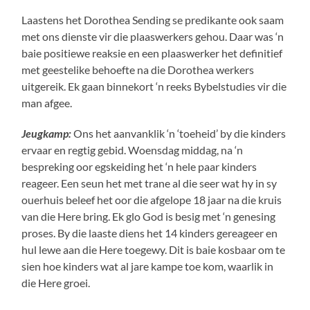
Laastens het Dorothea Sending se predikante ook saam
met ons dienste vir die plaaswerkers gehou. Daar was ‘n
baie positiewe reaksie en een plaaswerker het definitief
met geestelike behoefte na die Dorothea werkers
uitgereik. Ek gaan binnekort ‘n reeks Bybelstudies vir die
man afgee.
Jeugkamp:
Ons het aanvanklik ‘n ‘toeheid’ by die kinders
ervaar en regtig gebid. Woensdag middag, na ‘n
bespreking oor egskeiding het ‘n hele paar kinders
reageer. Een seun het met trane al die seer wat hy in sy
ouerhuis beleef het oor die afgelope 18 jaar na die kruis
van die Here bring. Ek glo God is besig met ‘n genesing
proses. By die laaste diens het 14 kinders gereageer en
hul lewe aan die Here toegewy. Dit is baie kosbaar om te
sien hoe kinders wat al jare kampe toe kom, waarlik in
die Here groei.