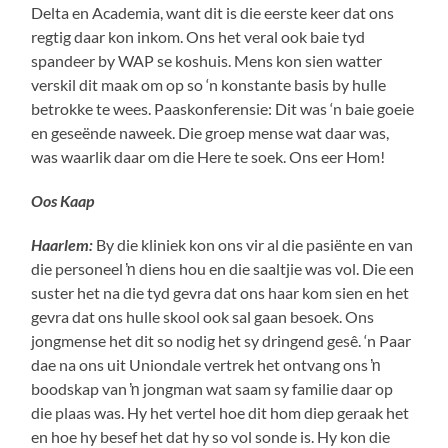
Delta en Academia, want dit is die eerste keer dat ons
regtig daar kon inkom. Ons het veral ook baie tyd
spandeer by WAP se koshuis. Mens kon sien watter
verskil dit maak om op so ‘n konstante basis by hulle
betrokke te wees. Paaskonferensie: Dit was ‘n baie goeie
en geseënde naweek. Die groep mense wat daar was,
was waarlik daar om die Here te soek. Ons eer Hom!
Oos Kaap
Haarlem:
By die kliniek kon ons vir al die pasiënte en van
die personeel ŉ diens hou en die saaltjie was vol. Die een
suster het na die tyd gevra dat ons haar kom sien en het
gevra dat ons hulle skool ook sal gaan besoek. Ons
jongmense het dit so nodig het sy dringend gesê. ‘n Paar
dae na ons uit Uniondale vertrek het ontvang ons ŉ
boodskap van ŉ jongman wat saam sy familie daar op
die plaas was. Hy het vertel hoe dit hom diep geraak het
en hoe hy besef het dat hy so vol sonde is. Hy kon die