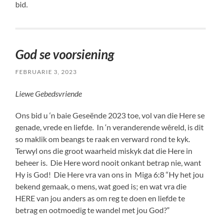
bid.
God se voorsiening
FEBRUARIE 3, 2023
Liewe Gebedsvriende
Ons bid u ‘n baie Geseënde 2023 toe, vol van die Here se
genade, vrede en liefde. In ‘n veranderende wêreld, is dit
so maklik om beangs te raak en verward rond te kyk.
Terwyl ons die groot waarheid miskyk dat die Here in
beheer is. Die Here word nooit onkant betrap nie, want
Hy is God! Die Here vra van ons in Miga 6:8 “Hy het jou
bekend gemaak, o mens, wat goed is; en wat vra die
HERE van jou anders as om reg te doen en liefde te
betrag en ootmoedig te wandel met jou God?”