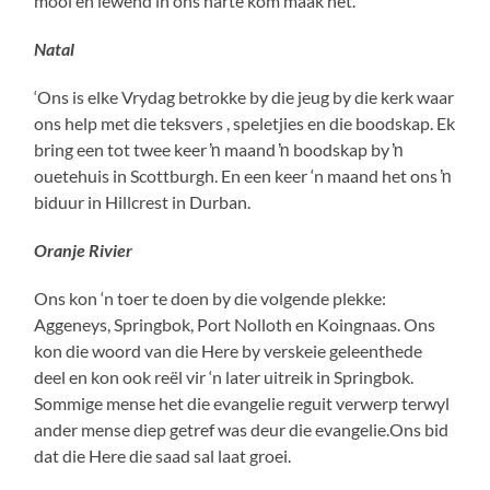
mooi en lewend in ons harte kom maak het.
Natal
‘Ons is elke Vrydag betrokke by die jeug by die kerk waar
ons help met die teksvers , speletjies en die boodskap. Ek
bring een tot twee keer ŉ maand ŉ boodskap by ŉ
ouetehuis in Scottburgh. En een keer ‘n maand het ons ŉ
biduur in Hillcrest in Durban.
Oranje Rivier
Ons kon ‘n toer te doen by die volgende plekke:
Aggeneys, Springbok, Port Nolloth en Koingnaas. Ons
kon die woord van die Here by verskeie geleenthede
deel en kon ook reël vir ‘n later uitreik in Springbok.
Sommige mense het die evangelie reguit verwerp terwyl
ander mense diep getref was deur die evangelie.Ons bid
dat die Here die saad sal laat groei.