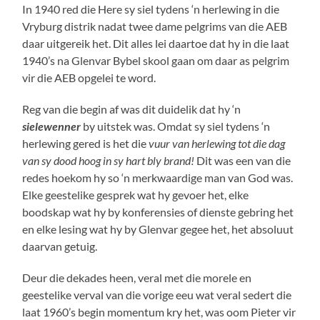
In 1940 red die Here sy siel tydens ‘n herlewing in die
Vryburg distrik nadat twee dame pelgrims van die AEB
daar uitgereik het. Dit alles lei daartoe dat hy in die laat
1940’s na Glenvar Bybel skool gaan om daar as pelgrim
vir die AEB opgelei te word.
Reg van die begin af was dit duidelik dat hy ‘n
sielewenner
by uitstek was. Omdat sy siel tydens ‘n
herlewing gered is het die
vuur van herlewing tot die dag
van sy dood hoog in sy hart bly brand!
Dit was een van die
redes hoekom hy so ‘n merkwaardige man van God was.
Elke geestelike gesprek wat hy gevoer het, elke
boodskap wat hy by konferensies of dienste gebring het
en elke lesing wat hy by Glenvar gegee het, het absoluut
daarvan getuig.
Deur die dekades heen, veral met die morele en
geestelike verval van die vorige eeu wat veral sedert die
laat 1960’s begin momentum kry het, was oom Pieter vir