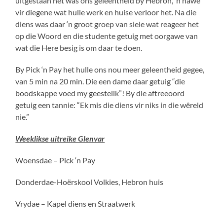
uitgestaan het was ons geleentheid by Hebron, ‘n hawe
vir diegene wat hulle werk en huise verloor het. Na die
diens was daar ‘n groot groep van siele wat reageer het
op die Woord en die studente getuig met oorgawe van
wat die Here besig is om daar te doen.
By Pick ‘n Pay het hulle ons nou meer geleentheid gegee,
van 5 min na 20 min. Die een dame daar getuig “die
boodskappe voed my geestelik”! By die aftreeoord
getuig een tannie: “Ek mis die diens vir niks in die wêreld
nie.”
Weeklikse uitreike Glenvar
Woensdae – Pick ‘n Pay
Donderdae-Hoërskool Volkies, Hebron huis
Vrydae – Kapel diens en Straatwerk